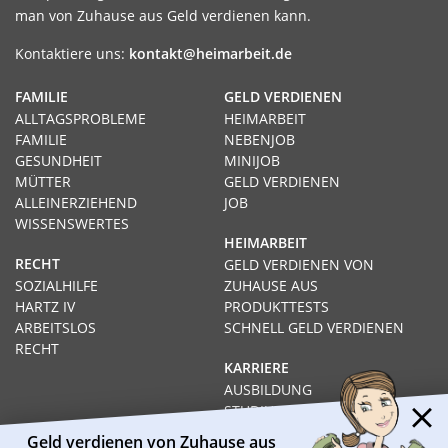
man von Zuhause aus Geld verdienen kann.
Kontaktiere uns:
kontakt@heimarbeit.de
FAMILIE
GELD VERDIENEN
ALLTAGSPROBLEME
HEIMARBEIT
FAMILIE
NEBENJOB
GESUNDHEIT
MINIJOB
MÜTTER
GELD VERDIENEN
ALLEINERZIEHEND
JOB
WISSENSWERTES
HEIMARBEIT
RECHT
GELD VERDIENEN VON
SOZIALHILFE
ZUHAUSE AUS
HARTZ IV
PRODUKTTESTS
ARBEITSLOS
SCHNELL GELD VERDIENEN
RECHT
KARRIERE
AUSBILDUNG
STUDIUM
FERNSTUDIUM
Geld verdienen von Zuhause aus