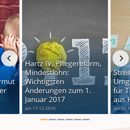
Hartz IV, Pflegereform,
Mindestlohn:
Stre
armut
Wichtigsten
Umg
er
Änderungen zum 1.
für 
Januar 2017
aus 
am 17.12.2016
am 15.