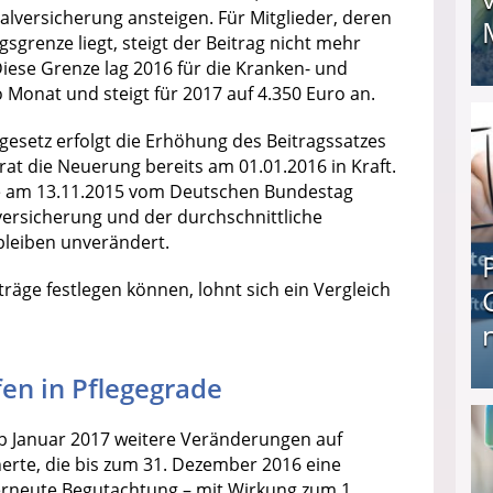
alversicherung ansteigen. Für Mitglieder, deren
renze liegt, steigt der Beitrag nicht mehr
Diese Grenze lag 2016 für die Kranken- und
 Monat und steigt für 2017 auf 4.350 Euro an.
I❶I Schnell Geld verdienen: 20 seriöse Möglich
esetz erfolgt die Erhöhung des Beitragssatzes
trat die Neuerung bereits am 01.01.2016 in Kraft.
e am 13.11.2015 vom Deutschen Bundestag
versicherung und der durchschnittliche
bleiben unverändert.
räge festlegen können, lohnt sich ein Vergleich
fen in Pflegegrade
Produkttester werden und Geld verdienen ↻ Tä
 Januar 2017 weitere Veränderungen auf
herte, die bis zum 31. Dezember 2016 eine
erneute Begutachtung – mit Wirkung zum 1.