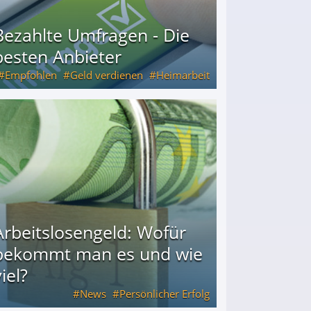
Bezahlte Umfragen - Die
besten Anbieter
Empfohlen
Geld verdienen
Heimarbeit
Arbeitslosengeld: Wofür
bekommt man es und wie
iel?
News
Persönlicher Erfolg