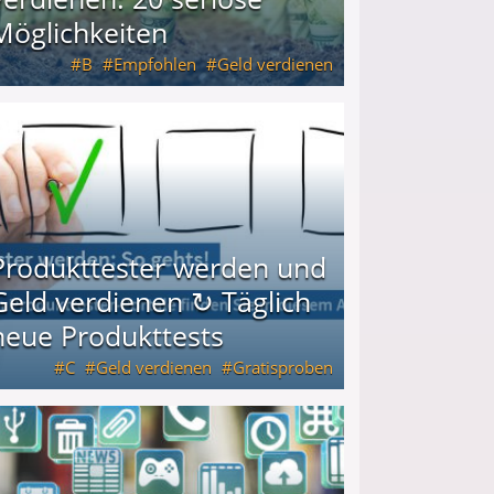
Möglichkeiten
B
Empfohlen
Geld verdienen
keiten
Produkttester werden und
Geld verdienen ↻ Täglich
neue Produkttests
C
Geld verdienen
Gratisproben
glich neue Produkttests