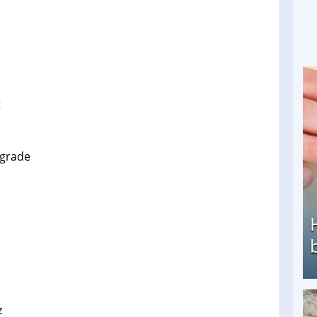
t
egrade
z
Heimarbeit ohne PC: Die besten Heimarbeiten