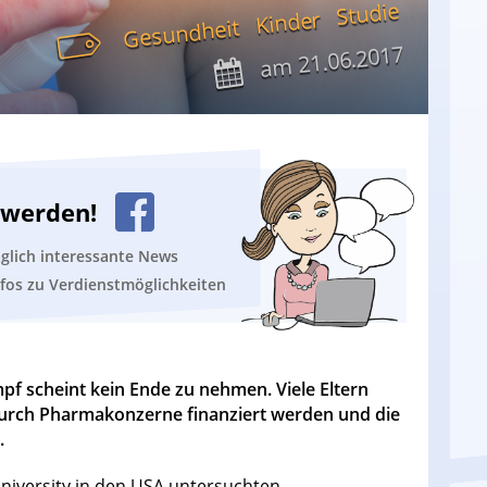
Studie
Kinder
Gesundheit
21.06.2017
am
n werden!
äglich interessante News
nfos zu Verdienstmöglichkeiten
f scheint kein Ende zu nehmen. Viele Eltern
durch Pharmakonzerne finanziert werden und die
.
University in den USA untersuchten