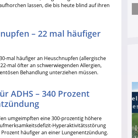
 aufhorchen lassen, die bis heute blind auf ihren
Nach öffentlichem Aufschrei: Hartz-IV-Bettler d
nupfen – 22 mal häufiger
30-mal häufiger an Heuschnupfen (allergische
e 22-mal öfter an schwerwiegenden Allergien,
mentösen Behandlung unterziehen müssen.
für ADHS – 340 Prozent
entzündung
den umgeimpften eine 300-prozentig höhere
ufmerksamkeitsdefizit-Hyperaktivitätsstörung
 Prozent häufiger an einer Lungenentzündung.