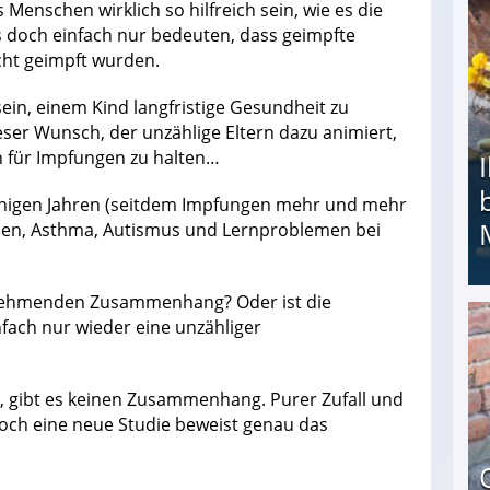
 Menschen wirklich so hilfreich sein, wie es die
s doch einfach nur bedeuten, dass geimpfte
icht geimpft wurden.
sein, einem Kind langfristige Gesundheit zu
ieser Wunsch, der unzählige Eltern dazu animiert,
n für Impfungen zu halten…
 einigen Jahren (seitdem Impfungen mehr und mehr
gien, Asthma, Autismus und Lernproblemen bei
zunehmenden Zusammenhang? Oder ist die
infach nur wieder eine unzähliger
Ihr Kind kam schwer behindert zur Welt: Suff-
 gibt es keinen Zusammenhang. Purer Zufall und
Doch eine neue Studie beweist genau das