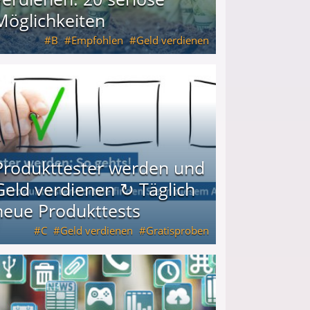
Möglichkeiten
B
Empfohlen
Geld verdienen
keiten
Produkttester werden und
Geld verdienen ↻ Täglich
neue Produkttests
C
Geld verdienen
Gratisproben
glich neue Produkttests