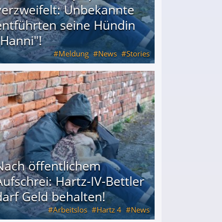
verzweifelt: Unbekannte
entführten seine Hündin
"Hanni"!
Meldung
News
Stories
ührten seine Hündin "Hanni"!
Nach öffentlichem
Aufschrei: Hartz-IV-Bettler
darf Geld behalten!
Arbeitslos
Hartz 4
News