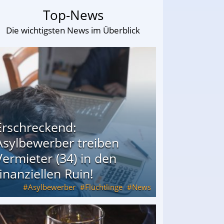
Top-News
Die wichtigsten News im Überblick
Erschreckend:
Asylbewerber treiben
Vermieter (34) in den
finanziellen Ruin!
Asylbewerber
Flüchtlinge
News
34) in den finanziellen Ruin!