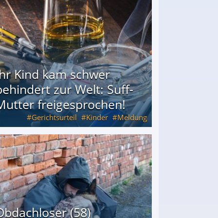
Ihr Kind kam schwer
behindert zur Welt: Suff-
Mutter freigesprochen!
Gerichtsurteil
Kinder
Meldung
Mutter freigesprochen!
Obdachloser (58)