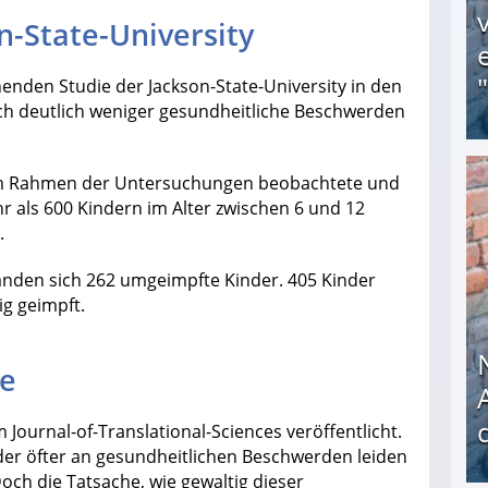
n-State-University
enden Studie der Jackson-State-University in den
ch deutlich weniger gesundheitliche Beschwerden
t. Im Rahmen der Untersuchungen beobachtete und
Obdachloser (58) verzweifelt: Unbekannte entf
 als 600 Kindern im Alter zwischen 6 und 12
.
anden sich 262 umgeimpfte Kinder. 405 Kinder
ig geimpft.
se
Journal-of-Translational-Sciences veröffentlicht.
nder öfter an gesundheitlichen Beschwerden leiden
och die Tatsache, wie gewaltig dieser