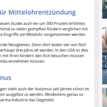
 für Mittelohrentzündung
I❶I Schnell Geld verdienen: 20 seriöse Möglich
neuen Studie auch ein um 300 Prozent erhöhtes
chtmal so vielen geimpften Kindern verglichen mit
e Eingriffe am Mittelohr vorgenommen werden.
nde Neuigkeiten. Denn dort leiden vier von fünf
erhaupt drei Jahre alt werden. In den USA ist dies
rn mit ihren Kindern den Arzt besuchen müssen
iotika einnehmen müssen.
smus
Produkttester werden und Geld verdienen ↻ Tä
gen steht auch der Autismus seit Jahren schon im
en ausgelöst zu werden. Mindestens genau so
arma-Industrie das Gegenteil.