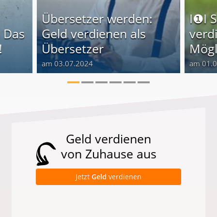
Übersetzer werden:
I❶I 
 Das
Geld verdienen als
verd
!
Übersetzer
Mögl
am 03.07.2024
am 01.
Geld verdienen
von Zuhause aus
Jetzt
Geld
verdienen