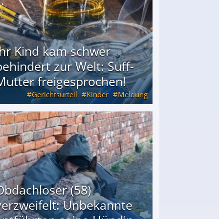
Ihr Kind kam schwer
behindert zur Welt: Suff-
Mutter freigesprochen!
Gerichtsurteil
Kinder
Meldung
Mutter freigesprochen!
Obdachloser (58)
verzweifelt: Unbekannte