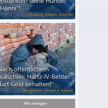
entführten seine Hündin
"Hanni"!
Meldung
News
Stories
ührten seine Hündin "Hanni"!
Nach öffentlichem
Aufschrei: Hartz-IV-Bettler
darf Geld behalten!
Arbeitslos
Hartz 4
News
Alle anzeigen
arf Geld behalten!