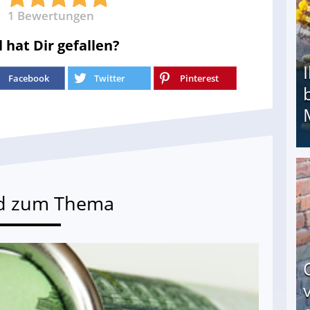
1
Bewertungen
l hat Dir gefallen?
Facebook
Twitter
Pinterest
Ihr Kind kam schwer behindert zur Welt: Suff-
d zum Thema