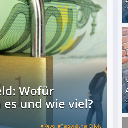
Obdachloser (58) verzweifelt: Unbekannte entf
eld: Wofür
s und wie viel?
News
Persönlicher Erfolg
Nach öffentlichem Aufschrei: Hartz-IV-Bettler d