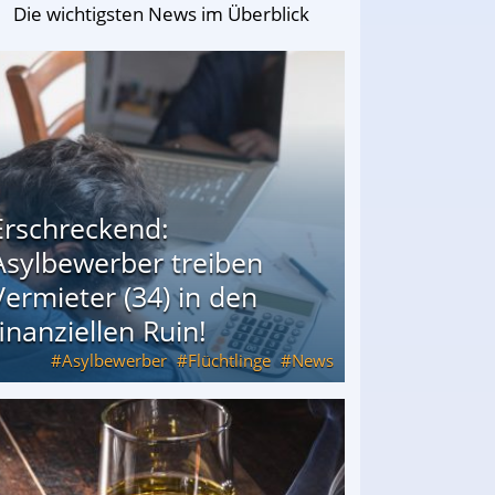
Die wichtigsten News im Überblick
Erschreckend:
Asylbewerber treiben
Vermieter (34) in den
finanziellen Ruin!
Asylbewerber
Flüchtlinge
News
34) in den finanziellen Ruin!