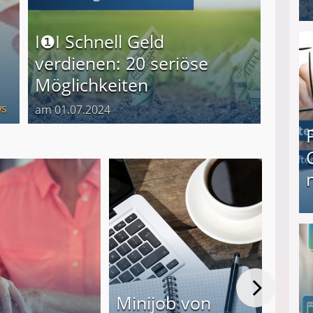
I❶I Schnell Geld verdienen: 20 seriöse Möglich
I❶I Schnell Geld
verdienen: 20 seriöse
Möglichkeiten
s
am 01.07.2024
Produkttester werden und Geld verdienen ↻ Tä
Von
Minijob von
Geld