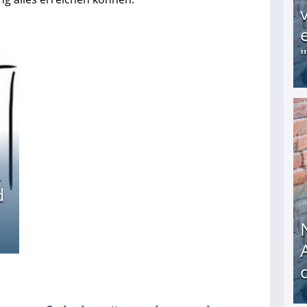
Obdachloser (58) verzweifelt: Unbekannte entf
d