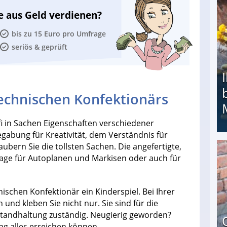
e aus Geld verdienen?
bis zu 15 Euro pro Umfrage
seriös & geprüft
Technischen Konfektionärs
fi in Sachen Eigenschaften verschiedener
egabung für Kreativität, dem Verständnis für
bern Sie die tollsten Sachen. Die angefertigte,
Ihr Kind kam schwer behindert zur Welt: Suff-
lage für Autoplanen und Markisen oder auch für
nischen Konfektionär ein Kinderspiel. Bei Ihrer
 und kleben Sie nicht nur. Sie sind für die
nstandhaltung zuständig. Neugierig geworden?
ng alles erreichen können.