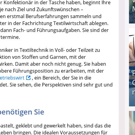
r Konfektionär in der Tasche haben, beginnt Ihre
 je nach Ziel und Zukunftswünschen –
nnen erstmal Berufserfahrungen sammeln und
er in der Fachrichtung Textilwirtschaft ablegen.
I❶I Schnell Geld verdienen: 20 seriöse Möglich
e dann Fach- und Führungsaufgaben. Sie sind der
rtermine.
iker in Textiltechnik in Voll- oder Teilzeit zu
ktion von Stoffen und Garnen, mit der
twirken. Damit aber noch nicht genug. Sie haben
 obere Führungsposition zu erarbeiten, mit der
etriebswirt
, ein Bereich, der Sie in die
et. Sie sehen, die Perspektiven sind sehr gut und
enötigen Sie
Produkttester werden und Geld verdienen ↻ Tä
stelt, geklebt und gewerkelt haben, sind das die
r Leben bringen. Die idealen Voraussetzungen für