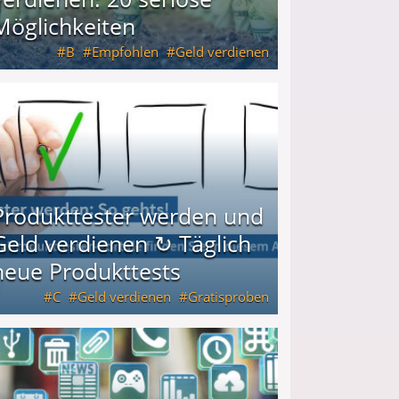
Möglichkeiten
B
Empfohlen
Geld verdienen
keiten
Produkttester werden und
Geld verdienen ↻ Täglich
neue Produkttests
C
Geld verdienen
Gratisproben
glich neue Produkttests