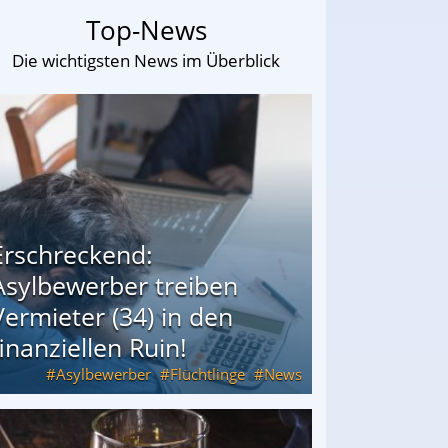
Top-News
Die wichtigsten News im Überblick
Erschreckend:
Asylbewerber treiben
Vermieter (34) in den
finanziellen Ruin!
Asylbewerber
Flüchtlinge
News
34) in den finanziellen Ruin!