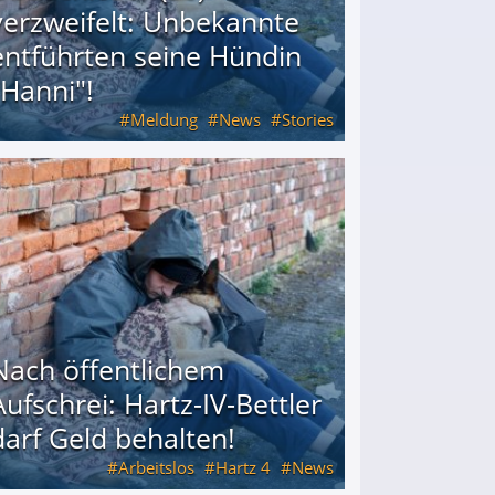
verzweifelt: Unbekannte
entführten seine Hündin
"Hanni"!
Meldung
News
Stories
ührten seine Hündin "Hanni"!
Nach öffentlichem
Aufschrei: Hartz-IV-Bettler
darf Geld behalten!
Arbeitslos
Hartz 4
News