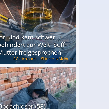
Ihr Kind kam schwer
behindert zur Welt: Suff-
Mutter freigesprochen!
Gerichtsurteil
Kinder
Meldung
Mutter freigesprochen!
Obdachloser (58)