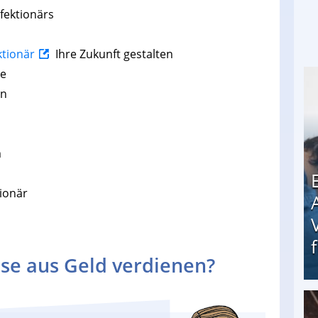
fektionärs
ktionär
Ihre Zukunft gestalten
ie
en
m
ionär
se aus Geld verdienen?
Erschreckend: Asylbewerber treiben Vermieter (