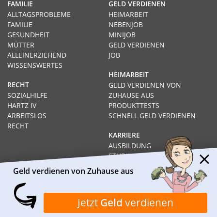
FAMILIE
GELD VERDIENEN
ALLTAGSPROBLEME
HEIMARBEIT
FAMILIE
NEBENJOB
GESUNDHEIT
MINIJOB
MÜTTER
GELD VERDIENEN
ALLEINERZIEHEND
JOB
WISSENSWERTES
HEIMARBEIT
RECHT
GELD VERDIENEN VON
SOZIALHILFE
ZUHAUSE AUS
HARTZ IV
PRODUKTTESTS
ARBEITSLOS
SCHNELL GELD VERDIENEN
RECHT
KARRIERE
AUSBILDUNG
STUDIUM
FERNSTUDIUM
Geld verdienen von Zuhause aus
GEHÄLTER
Impressum
Datenschutz
Kontakt
Über Heimarbeit.de
Jetzt
Geld
verdienen
© 2026
I❶I Heimarbeit.de