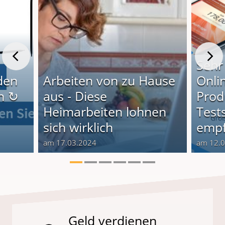
Sehr
den
Arbeiten von zu Hause
Onli
n ↻
aus - Diese
Produ
Heimarbeiten lohnen
Test
sich wirklich
empf
am 17.03.2024
am 12.
Geld verdienen