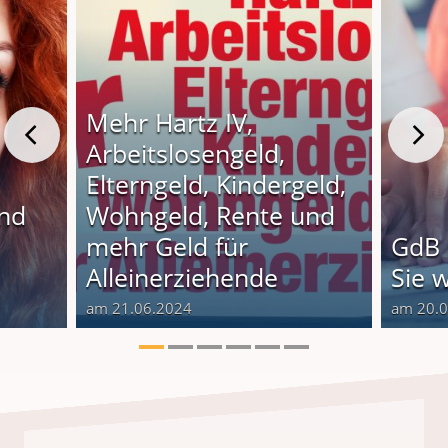
Mehr Hartz IV,
Arbeitslosengeld,
Elterngeld, Kindergeld,
und
Wohngeld, Rente und
o
mehr Geld für
GdB 
Alleinerziehende
Sie 
am 21.06.2024
am 20.