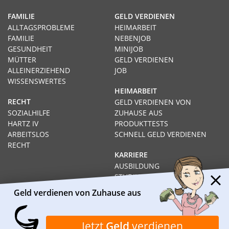
FAMILIE
GELD VERDIENEN
ALLTAGSPROBLEME
HEIMARBEIT
FAMILIE
NEBENJOB
GESUNDHEIT
MINIJOB
MÜTTER
GELD VERDIENEN
ALLEINERZIEHEND
JOB
WISSENSWERTES
HEIMARBEIT
RECHT
GELD VERDIENEN VON
SOZIALHILFE
ZUHAUSE AUS
HARTZ IV
PRODUKTTESTS
ARBEITSLOS
SCHNELL GELD VERDIENEN
RECHT
KARRIERE
AUSBILDUNG
STUDIUM
FERNSTUDIUM
Geld verdienen von Zuhause aus
GEHÄLTER
Impressum
Datenschutz
Kontakt
Über Heimarbeit.de
Jetzt
Geld
verdienen