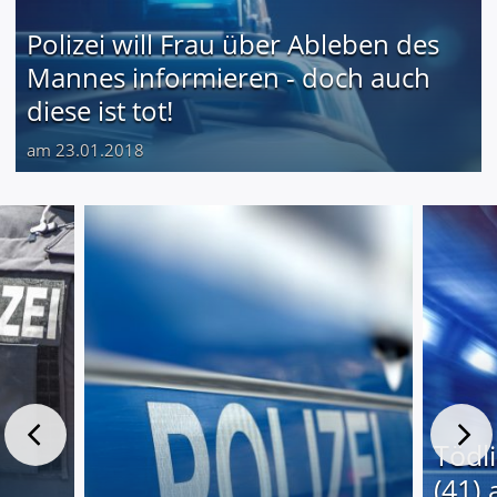
Polizei will Frau über Ableben des
Mannes informieren - doch auch
diese ist tot!
am 23.01.2018
Tödl
(41) 