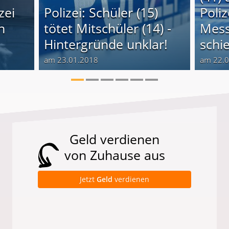
zei
Polizei: Schüler (15)
Poli
n
tötet Mitschüler (14) -
Mess
Hintergründe unklar!
schi
am 23.01.2018
am 22.
Geld verdienen
von Zuhause aus
Jetzt
Geld
verdienen