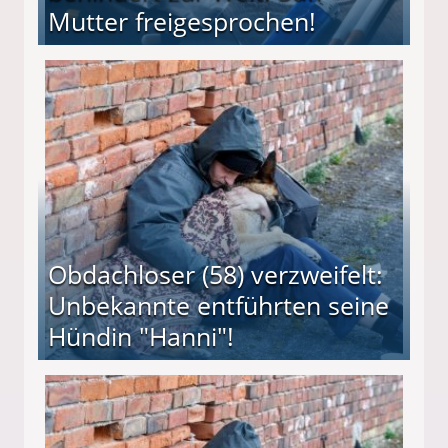
Mutter freigesprochen!
 Suff-Mutter freigesprochen!
Obdachloser (58) verzweifelt:
Unbekannte entführten seine
Hündin "Hanni"!
te entführten seine Hündin "Hanni"!