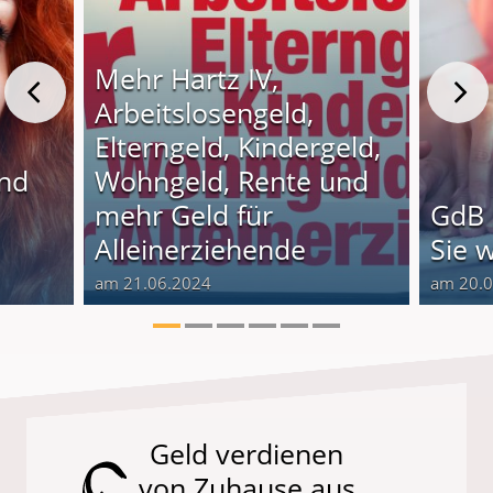
Mehr Hartz IV,
Arbeitslosengeld,
Elterngeld, Kindergeld,
und
Wohngeld, Rente und
o
mehr Geld für
GdB 
Alleinerziehende
Sie 
am 21.06.2024
am 20.
Geld verdienen
von Zuhause aus