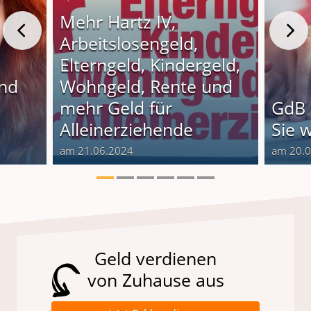
Mehr Hartz IV,
Arbeitslosengeld,
Elterngeld, Kindergeld,
und
Wohngeld, Rente und
o
mehr Geld für
GdB 
Alleinerziehende
Sie 
am 21.06.2024
am 20.
Geld verdienen
von Zuhause aus