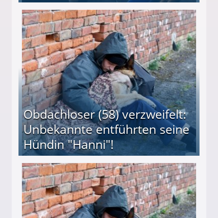
 Suff-Mutter freigesprochen!
Obdachloser (58) verzweifelt:
Unbekannte entführten seine
Hündin "Hanni"!
te entführten seine Hündin "Hanni"!