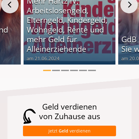
Mehr Hartz IV,
Arbeitslosengeld,
Elterngeld, Kindergeld,
und
Wohngeld, Rente und
o
mehr Geld für
GdB 
Alleinerziehende
Sie 
am 21.06.2024
am 20.
Geld verdienen
von Zuhause aus
Jetzt
Geld
verdienen