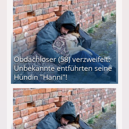
 Suff-Mutter freigesprochen!
Obdachloser (58) verzweifelt:
Unbekannte entführten seine
Hündin "Hanni"!
te entführten seine Hündin "Hanni"!