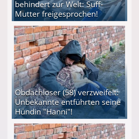
behindert zur Welt: Suff-
Mutter freigesprochen!
 Suff-Mutter freigesprochen!
Obdachloser (58) verzweifelt:
Unbekannte entführten seine
Hündin "Hanni"!
te entführten seine Hündin "Hanni"!