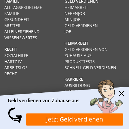
FAMILIE
GELD VERDIENEN
ALLTAGSPROBLEME
HEIMARBEIT
FAMILIE
NEBENJOB
GESUNDHEIT
MINIJOB
MÜTTER
GELD VERDIENEN
ALLEINERZIEHEND
JOB
WISSENSWERTES
HEIMARBEIT
RECHT
GELD VERDIENEN VON
SOZIALHILFE
ZUHAUSE AUS
HARTZ IV
PRODUKTTESTS
ARBEITSLOS
SCHNELL GELD VERDIENEN
RECHT
KARRIERE
AUSBILDUNG
STUDIUM
FERNSTUDIUM
Geld verdienen von Zuhause aus
GEHÄLTER
Impressum
Datenschutz
Kontakt
Über Heimarbeit.de
Jetzt
Geld
verdienen
© 2026
I❶I Heimarbeit.de