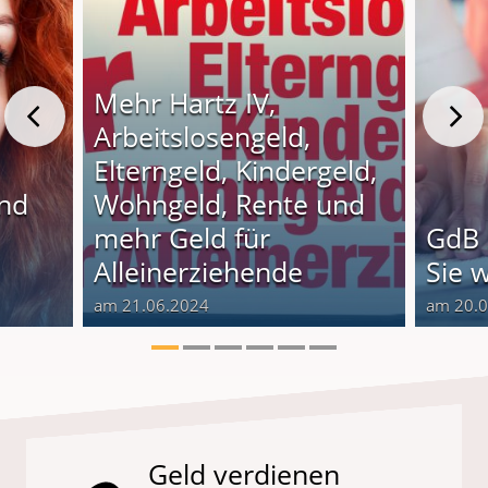
Mehr Hartz IV,
Arbeitslosengeld,
Elterngeld, Kindergeld,
und
Wohngeld, Rente und
o
mehr Geld für
GdB 
Alleinerziehende
Sie 
am 21.06.2024
am 20.
Geld verdienen