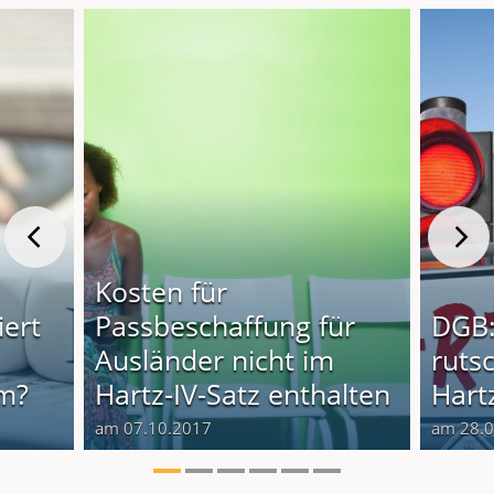
Kosten für
iert
Passbeschaffung für
DGB:
Ausländer nicht im
rutsc
im?
Hartz-IV-Satz enthalten
Hartz
am 07.10.2017
am 28.