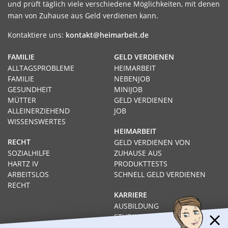
und prüft täglich viele verschiedene Möglichkeiten, mit denen
man von Zuhause aus Geld verdienen kann.
Kontaktiere uns:
kontakt@heimarbeit.de
FAMILIE
GELD VERDIENEN
ALLTAGSPROBLEME
HEIMARBEIT
FAMILIE
NEBENJOB
GESUNDHEIT
MINIJOB
MÜTTER
GELD VERDIENEN
ALLEINERZIEHEND
JOB
WISSENSWERTES
HEIMARBEIT
RECHT
GELD VERDIENEN VON
SOZIALHILFE
ZUHAUSE AUS
HARTZ IV
PRODUKTTESTS
ARBEITSLOS
SCHNELL GELD VERDIENEN
RECHT
KARRIERE
AUSBILDUNG
STUDIUM
FERNSTUDIUM