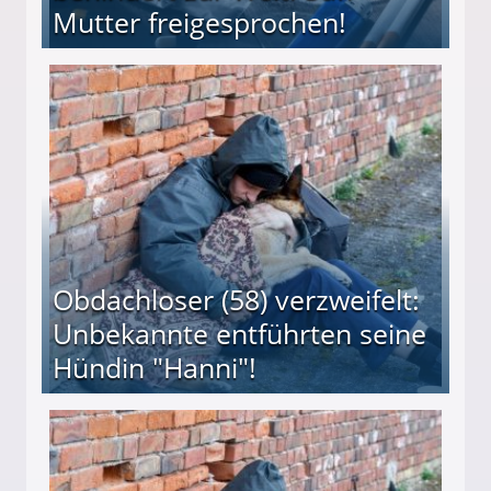
Mutter freigesprochen!
 Suff-Mutter freigesprochen!
Obdachloser (58) verzweifelt:
Unbekannte entführten seine
Hündin "Hanni"!
te entführten seine Hündin "Hanni"!