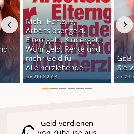
Mehr Hartz IV,
Arbeitslosengeld,
Elterngeld, Kindergeld,
und
Wohngeld, Rente und
o
mehr Geld für
GdB 
Alleinerziehende
Sie 
am 21.06.2024
am 20.
Geld verdienen
von Zuhause aus