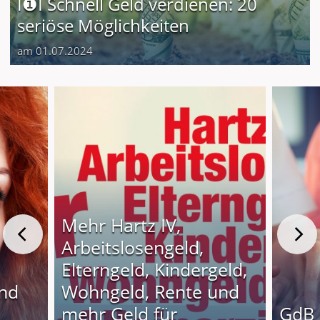
I❶I Schnell Geld verdienen: 20
seriöse Möglichkeiten
am 01.07.2024
Mehr Hartz IV,
Arbeitslosengeld,
Elterngeld, Kindergeld,
und
Wohngeld, Rente und
o
mehr Geld für
GdB 