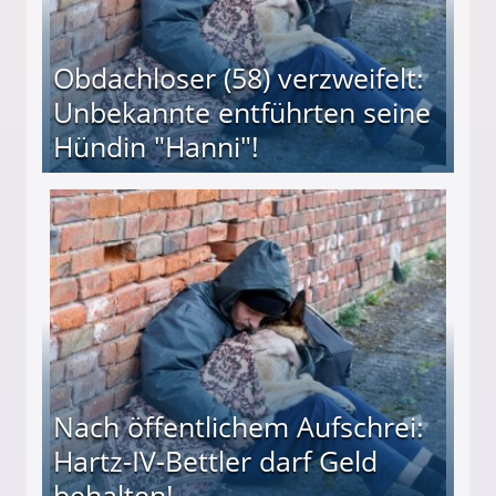
Obdachloser (58) verzweifelt:
Unbekannte entführten seine
Hündin "Hanni"!
te entführten seine Hündin "Hanni"!
Nach öffentlichem Aufschrei:
Hartz-IV-Bettler darf Geld
behalten!