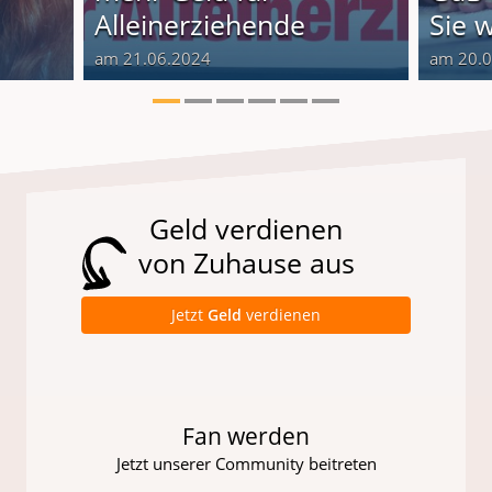
Alleinerziehende
Sie 
am 21.06.2024
am 20.
Geld verdienen
von Zuhause aus
Jetzt
Geld
verdienen
Fan werden
Jetzt unserer Community beitreten