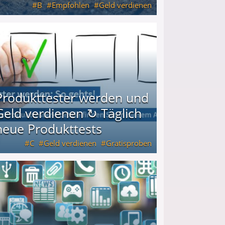
B
Empfohlen
Geld verdienen
keiten
Produkttester werden und
Geld verdienen ↻ Täglich
neue Produkttests
C
Geld verdienen
Gratisproben
glich neue Produkttests
Arbeiten von zu
 Zuhause aus
Hause aus -