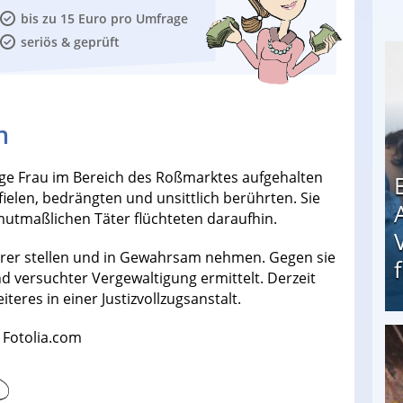
bis zu 15 Euro pro Umfrage
seriös & geprüft
n
rige Frau im Bereich des Roßmarktes aufgehalten
fielen, bedrängten und unsittlich berührten. Sie
e mutmaßlichen Täter flüchteten daraufhin.
 Syrer stellen und in Gewahrsam nehmen. Gegen sie
d versuchter Vergewaltigung ermittelt. Derzeit
teres in einer Justizvollzugsanstalt.
 Fotolia.com
Erschreckend: Asylbewerber treiben Vermieter (