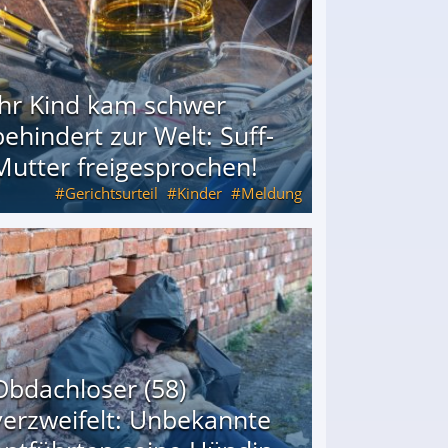
Ihr Kind kam schwer
behindert zur Welt: Suff-
Mutter freigesprochen!
Gerichtsurteil
Kinder
Meldung
Mutter freigesprochen!
Obdachloser (58)
verzweifelt: Unbekannte