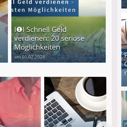
I❶I Schnell Geld verdienen: 20 seriöse Möglich
I❶I Schnell Geld
verdienen: 20 seriöse
Möglichkeiten
s
am 01.07.2024
Produkttester werden und Geld verdienen ↻ Tä
Von