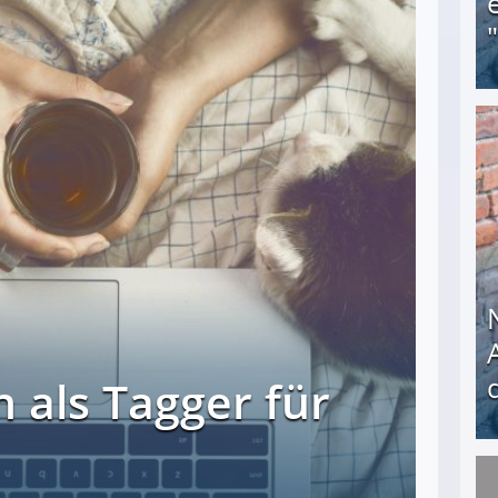
Obdachloser (58) verzweifelt: Unbekannte entf
 als Tagger für
Nach öffentlichem Aufschrei: Hartz-IV-Bettler d