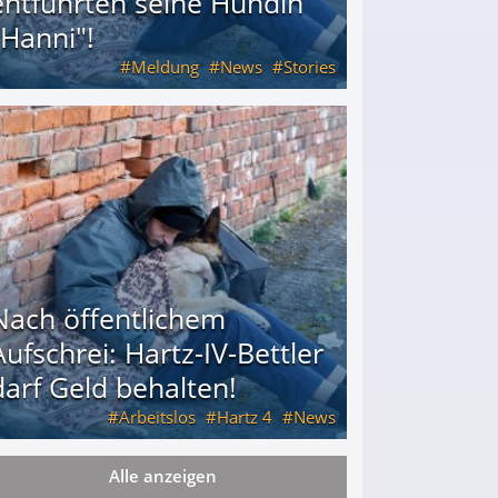
entführten seine Hündin
"Hanni"!
Meldung
News
Stories
ührten seine Hündin "Hanni"!
Nach öffentlichem
Aufschrei: Hartz-IV-Bettler
darf Geld behalten!
Arbeitslos
Hartz 4
News
Alle anzeigen
arf Geld behalten!