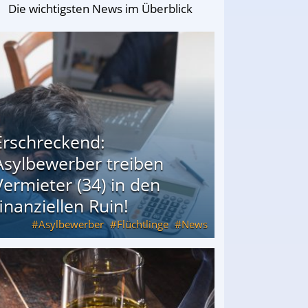
Die wichtigsten News im Überblick
Erschreckend:
Asylbewerber treiben
Vermieter (34) in den
finanziellen Ruin!
Asylbewerber
Flüchtlinge
News
34) in den finanziellen Ruin!