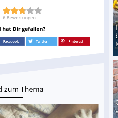
6
Bewertungen
l hat Dir gefallen?
Facebook
Twitter
Pinterest
Ihr Kind kam schwer behindert zur Welt: Suff-
d zum Thema