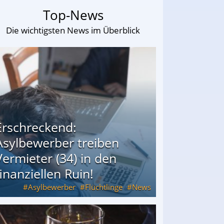
Top-News
Die wichtigsten News im Überblick
Erschreckend:
Asylbewerber treiben
Vermieter (34) in den
finanziellen Ruin!
Asylbewerber
Flüchtlinge
News
34) in den finanziellen Ruin!