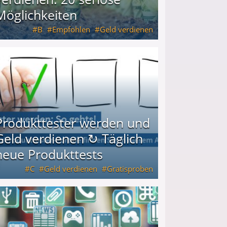
Möglichkeiten
B
Empfohlen
Geld verdienen
keiten
Produkttester werden und
Geld verdienen ↻ Täglich
neue Produkttests
C
Geld verdienen
Gratisproben
glich neue Produkttests