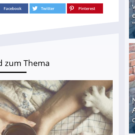
Facebook
Twitter
Pinterest
Obdachloser (58) verzweifelt: Unbekannte entf
d zum Thema