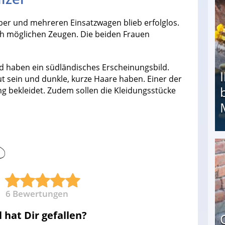
ber und mehreren Einsatzwagen blieb erfolglos.
ch möglichen Zeugen. Die beiden Frauen
und haben ein südländisches Erscheinungsbild.
t sein und dunkle, kurze Haare haben. Einer der
ng bekleidet. Zudem sollen die Kleidungsstücke
Ihr Kind kam schwer behindert zur Welt: Suff-
6
Bewertungen
l hat Dir gefallen?