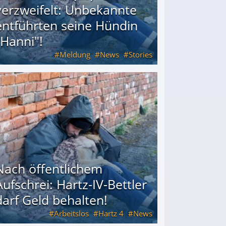
verzweifelt: Unbekannte
entführten seine Hündin
"Hanni"!
Meldung
News
Stories
ührten seine Hündin "Hanni"!
Nach öffentlichem
Aufschrei: Hartz-IV-Bettler
darf Geld behalten!
Arbeitslos
Hartz 4
News