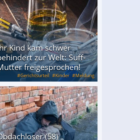
Ihr Kind kam schwer
behindert zur Welt: Suff-
Mutter freigesprochen!
Gerichtsurteil
Kinder
Meldung
Mutter freigesprochen!
Obdachloser (58)