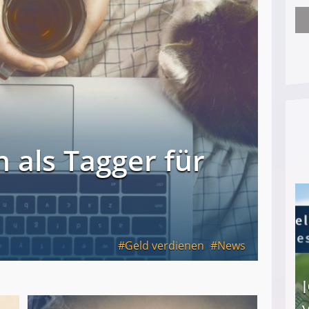
Nach öffentlichem Aufschrei: Hartz-IV-Bettler d
 als Tagger für
Geld verdienen
News