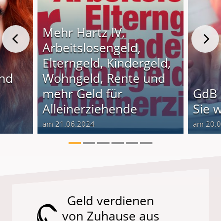
Mehr Hartz IV,
Arbeitslosengeld,
Elterngeld, Kindergeld,
und
Wohngeld, Rente und
o
mehr Geld für
GdB 
Alleinerziehende
Sie 
am 21.06.2024
am 20.
Geld verdienen
von Zuhause aus