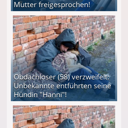
Mutter freigesprochen!
 Suff-Mutter freigesprochen!
Obdachloser (58) verzweifelt:
Unbekannte entführten seine
Hündin "Hanni"!
te entführten seine Hündin "Hanni"!