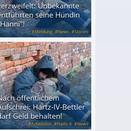
verzweifelt: Unbekannte
entführten seine Hündin
"Hanni"!
Meldung
News
Stories
ührten seine Hündin "Hanni"!
Nach öffentlichem
Aufschrei: Hartz-IV-Bettler
darf Geld behalten!
Arbeitslos
Hartz 4
News