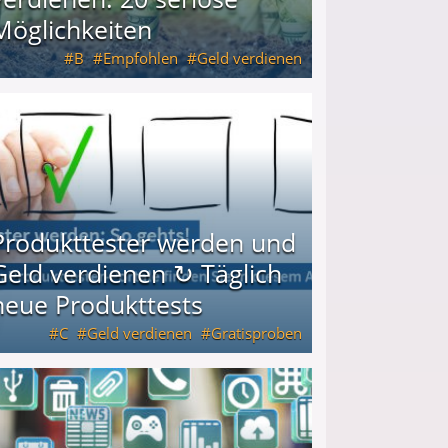
Möglichkeiten
B
Empfohlen
Geld verdienen
keiten
Produkttester werden und
Geld verdienen ↻ Täglich
neue Produkttests
C
Geld verdienen
Gratisproben
glich neue Produkttests