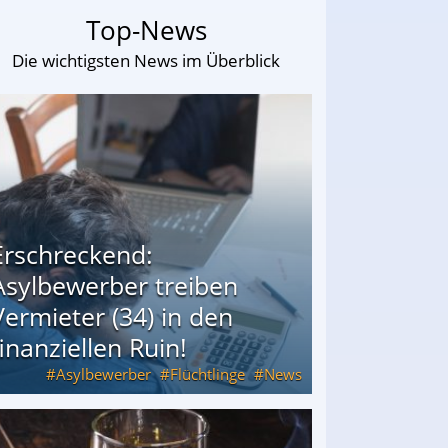
Top-News
Die wichtigsten News im Überblick
Erschreckend:
Asylbewerber treiben
Vermieter (34) in den
finanziellen Ruin!
Asylbewerber
Flüchtlinge
News
34) in den finanziellen Ruin!