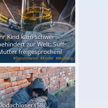
Ihr Kind kam schwer
behindert zur Welt: Suff-
Mutter freigesprochen!
Gerichtsurteil
Kinder
Meldung
Mutter freigesprochen!
Obdachloser (58)