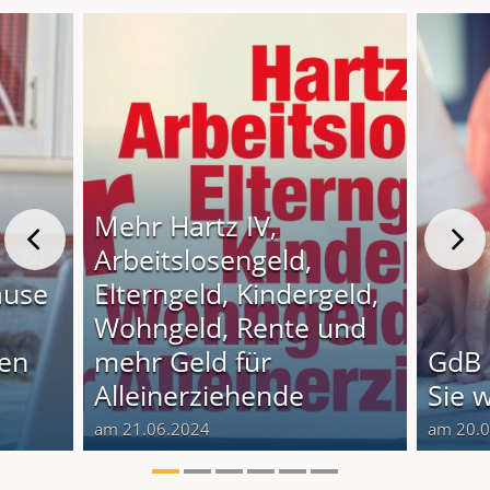
Mehr Hartz IV,
Arbeitslosengeld,
ause
Elterngeld, Kindergeld,
Wohngeld, Rente und
nen
mehr Geld für
GdB 
Alleinerziehende
Sie 
am 21.06.2024
am 20.