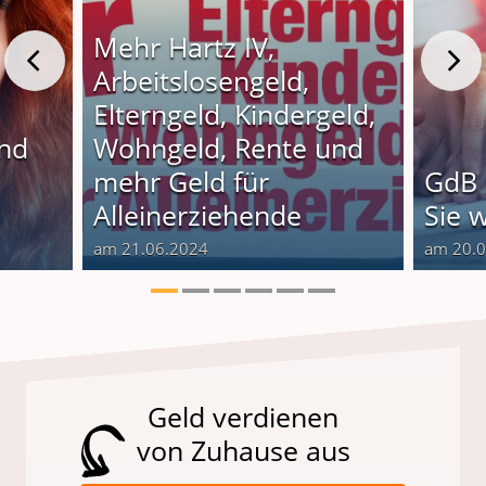
Mehr Hartz IV,
Arbeitslosengeld,
Elterngeld, Kindergeld,
und
Wohngeld, Rente und
o
mehr Geld für
GdB 
Alleinerziehende
Sie 
am 21.06.2024
am 20.
Geld verdienen
von Zuhause aus