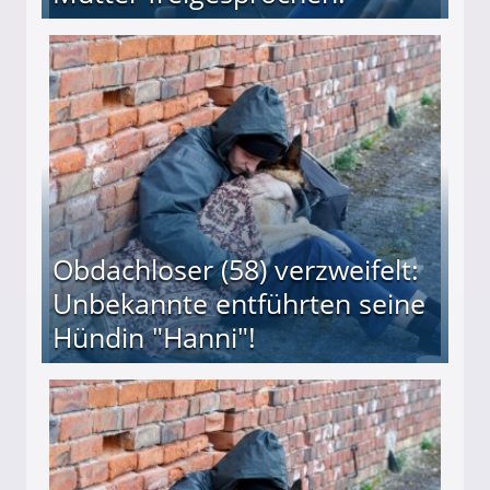
 Suff-Mutter freigesprochen!
Obdachloser (58) verzweifelt:
Unbekannte entführten seine
Hündin "Hanni"!
te entführten seine Hündin "Hanni"!