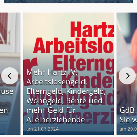
Mehr Hartz IV,
Arbeitslosengeld,
ause
Elterngeld, Kindergeld,
Wohngeld, Rente und
nen
mehr Geld für
GdB 
Alleinerziehende
Sie 
am 21.06.2024
am 20.