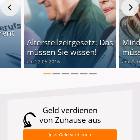
rent
Altersteilzeitgesetz: Das
Mind
müssen Sie wissen!
müss
am 22.05.2016
am 22.
Geld verdienen
von Zuhause aus
Jetzt
Geld
verdienen