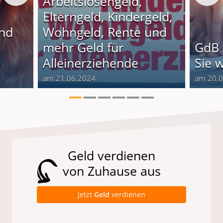
Arbeitslosengeld,
Elterngeld, Kindergeld,
und
Wohngeld, Rente und
o
mehr Geld für
GdB 
Alleinerziehende
Sie 
am 21.06.2024
am 20.
Geld verdienen
von Zuhause aus
Jetzt
Geld
verdienen