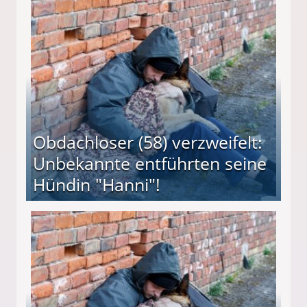
 Suff-Mutter freigesprochen!
Obdachloser (58) verzweifelt:
Unbekannte entführten seine
Hündin "Hanni"!
te entführten seine Hündin "Hanni"!