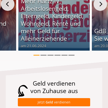
Mehr Hartz IV,
Arbeitslosengeld,
Elterngeld, Kindergeld,
und
Wohngeld, Rente und
o
mehr Geld für
GdB 
Alleinerziehende
Sie 
am 21.06.2024
am 20.
Geld verdienen
von Zuhause aus
Jetzt
Geld
verdienen