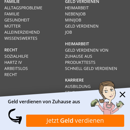
FAMILIE
GELD VERDIENEN
ALLTAGSPROBLEME
HEIMARBEIT
FAMILIE
NEBENJOB
GESUNDHEIT
MINIJOB
MÜTTER
GELD VERDIENEN
ALLEINERZIEHEND
JOB
WISSENSWERTES
HEIMARBEIT
RECHT
GELD VERDIENEN VON
SOZIALHILFE
ZUHAUSE AUS
HARTZ IV
PRODUKTTESTS
ARBEITSLOS
SCHNELL GELD VERDIENEN
RECHT
KARRIERE
AUSBILDUNG
STUDIUM
FERNSTUDIUM
Geld verdienen von Zuhause aus
GEHÄLTER
Impressum
Datenschutz
Kontakt
Über Heimarbeit.de
Jetzt
Geld
verdienen
© 2026
I❶I Heimarbeit.de