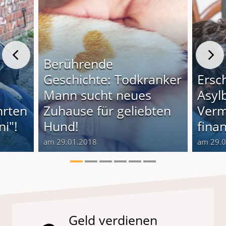
Berührende
Geschichte: Todkranker
Ersc
Mann sucht neues
Asyl
hrten
Zuhause für geliebten
Verm
i"!
Hund!
finan
am 29.01.2018
am 29.
Geld verdienen