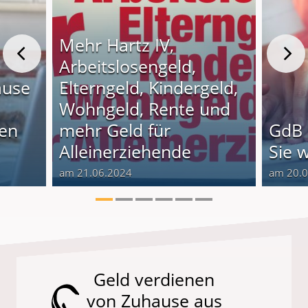
Mehr Hartz IV,
Arbeitslosengeld,
ause
Elterngeld, Kindergeld,
Wohngeld, Rente und
nen
mehr Geld für
GdB 
Alleinerziehende
Sie 
am 21.06.2024
am 20.
Geld verdienen
von Zuhause aus