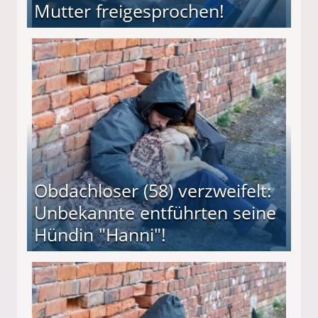
Mutter freigesprochen!
 Suff-Mutter freigesprochen!
Obdachloser (58) verzweifelt:
Unbekannte entführten seine
Hündin "Hanni"!
te entführten seine Hündin "Hanni"!