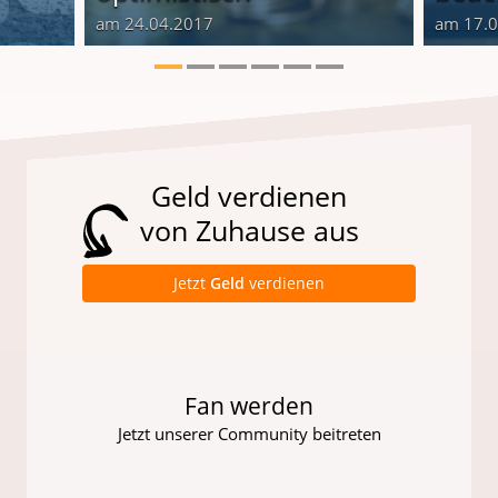
am 24.04.2017
am 17.
Geld verdienen
von Zuhause aus
Jetzt
Geld
verdienen
Fan werden
Jetzt unserer Community beitreten