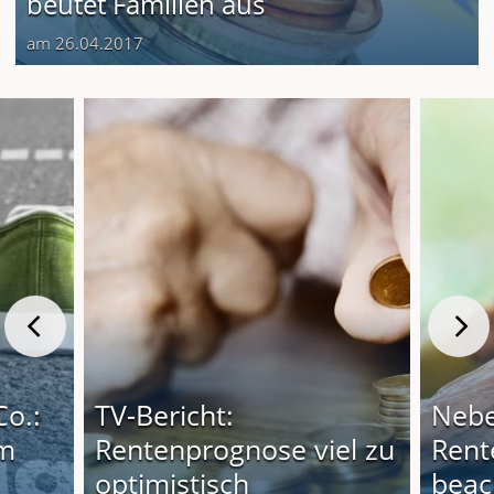
beutet Familien aus
am 26.04.2017
Co.:
TV-Bericht:
Nebe
em
Rentenprognose viel zu
Rent
optimistisch
beac