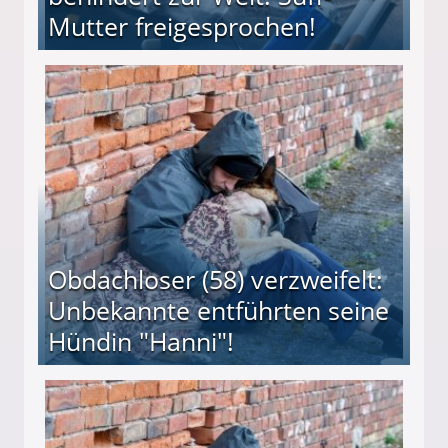
Mutter freigesprochen!
 Suff-Mutter freigesprochen!
Obdachloser (58) verzweifelt:
Unbekannte entführten seine
Hündin "Hanni"!
te entführten seine Hündin "Hanni"!