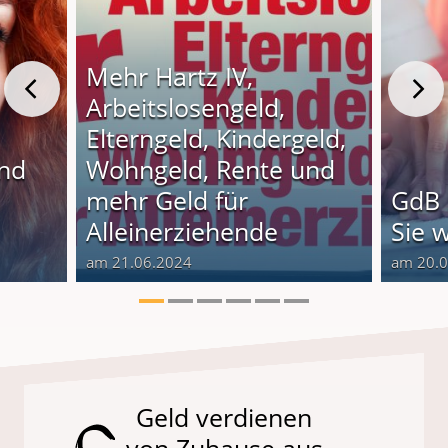
Mehr Hartz IV,
Arbeitslosengeld,
Elterngeld, Kindergeld,
und
Wohngeld, Rente und
o
mehr Geld für
GdB 
Alleinerziehende
Sie 
am 21.06.2024
am 20.
Geld verdienen
von Zuhause aus