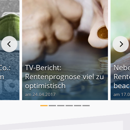
Co.:
TV-Bericht:
Nebe
em
Rentenprognose viel zu
Rent
optimistisch
beac
am 24.04.2017
am 17.