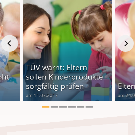
TÜV warnt: Eltern
oht
sollen Kinderprodukte
sorgfältig prüfen
Elte
am 11.07.2017
am 24.