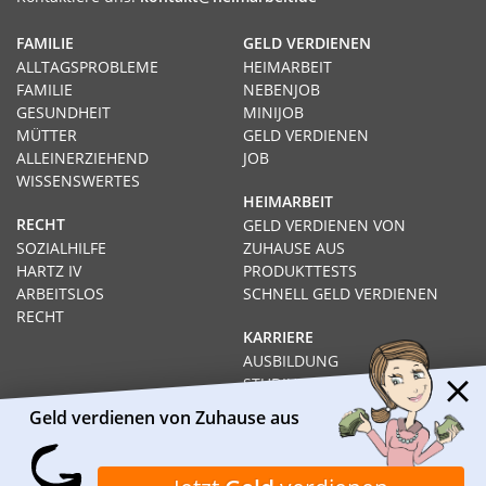
FAMILIE
GELD VERDIENEN
ALLTAGSPROBLEME
HEIMARBEIT
FAMILIE
NEBENJOB
GESUNDHEIT
MINIJOB
MÜTTER
GELD VERDIENEN
ALLEINERZIEHEND
JOB
WISSENSWERTES
HEIMARBEIT
RECHT
GELD VERDIENEN VON
SOZIALHILFE
ZUHAUSE AUS
HARTZ IV
PRODUKTTESTS
ARBEITSLOS
SCHNELL GELD VERDIENEN
RECHT
KARRIERE
AUSBILDUNG
STUDIUM
FERNSTUDIUM
Geld verdienen von Zuhause aus
GEHÄLTER
Impressum
Datenschutz
Kontakt
Über Heimarbeit.de