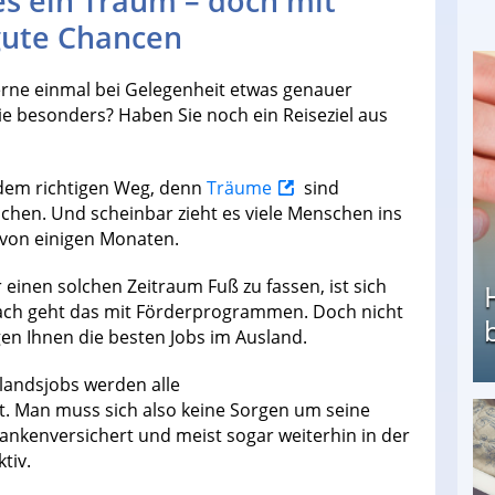
es ein Traum – doch mit
gute Chancen
erne einmal bei Gelegenheit etwas genauer
ie besonders? Haben Sie noch ein Reiseziel aus
 dem richtigen Weg, denn
Träume
sind
schen. Und scheinbar zieht es viele Menschen ins
 von einigen Monaten.
 einen solchen Zeitraum Fuß zu fassen, ist sich
fach geht das mit Förderprogrammen. Doch nicht
igen Ihnen die besten Jobs im Ausland.
slandsjobs werden alle
t. Man muss sich also keine Sorgen um seine
ankenversichert und meist sogar weiterhin in der
Heimarbeit ohne PC: Die besten Heimarbeiten
tiv.