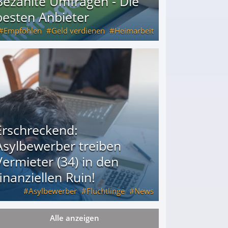
Bezahlte Umfragen - Die
besten Anbieter
Empfohlen
Geld verdienen
Heimarbeit
Erschreckend:
Asylbewerber treiben
Vermieter (34) in den
finanziellen Ruin!
Asylbewerber
Flüchtlinge
News
Alle anzeigen
34) in den finanziellen Ruin!