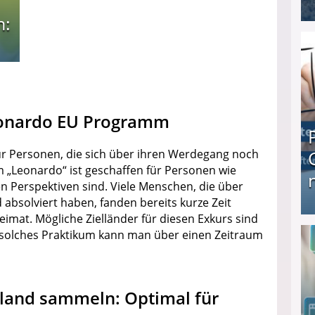
n:
I❶I Schnell Geld verdienen: 20 seriöse Möglich
eonardo EU Programm
für Personen, die sich über ihren Werdegang noch
 „Leonardo“ ist geschaffen für Personen wie
en Perspektiven sind. Viele Menschen, die über
bsolviert haben, fanden bereits kurze Zeit
eimat. Mögliche Zielländer für diesen Exkurs sind
Produkttester werden und Geld verdienen ↻ Tä
n solches Praktikum kann man über einen Zeitraum
land sammeln: Optimal für