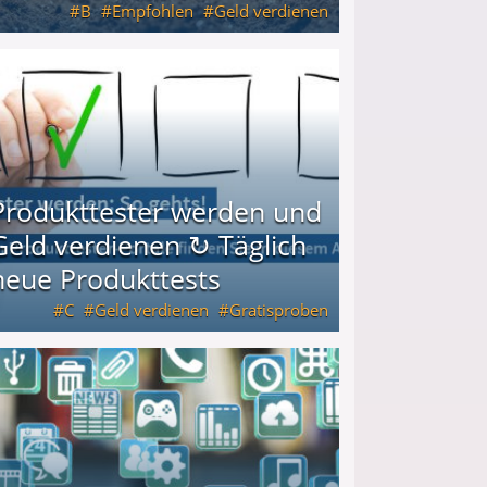
B
Empfohlen
Geld verdienen
keiten
Produkttester werden und
Geld verdienen ↻ Täglich
neue Produkttests
C
Geld verdienen
Gratisproben
glich neue Produkttests