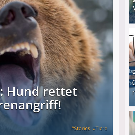
I❶I Schnell Geld verdienen: 20 seriöse Möglich
h: Hund rettet
renangriff!
Produkttester werden und Geld verdienen ↻ Tä
Stories
Tiere