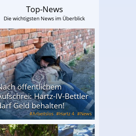
Top-News
Die wichtigsten News im Überblick
Nach öffentlichem
Aufschrei: Hartz-IV-Bettler
darf Geld behalten!
Arbeitslos
Hartz 4
News
arf Geld behalten!