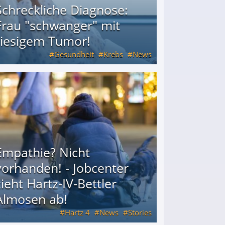
Schreckliche Diagnose:
Frau "schwanger" mit
riesigem Tumor!
Gesundheit
Krebs
News
riesigem Tumor!
Empathie? Nicht
vorhanden! - Jobcenter
zieht Hartz-IV-Bettler
Almosen ab!
Hartz 4
News
Stories