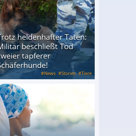
Trotz heldenhafter Taten:
Militär beschließt Tod
zweier tapferer
Schäferhunde!
News
Stories
Tiere
od zweier tapferer Schäferhunde!