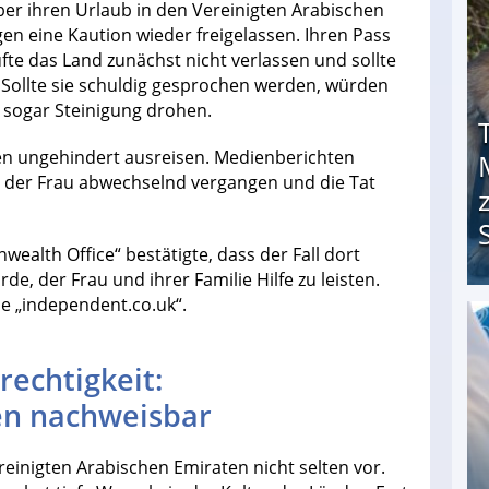
ber ihren Urlaub in den Vereinigten Arabischen
en eine Kaution wieder freigelassen. Ihren Pass
fte das Land zunächst nicht verlassen und sollte
. Sollte sie schuldig gesprochen werden, würden
 sogar Steinigung drohen.
en ungehindert ausreisen. Medienberichten
n der Frau abwechselnd vergangen und die Tat
ealth Office“ bestätigte, dass der Fall dort
, der Frau und ihrer Familie Hilfe zu leisten.
ie „independent.co.uk“.
Trotz heldenhafter Taten: Militär beschließt T
echtigkeit:
en nachweisbar
reinigten Arabischen Emiraten nicht selten vor.