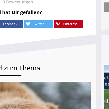
3
Bewertungen
Empathie? Nicht vorhanden! - Jobcenter zieht H
l hat Dir gefallen?
Facebook
Twitter
Pinterest
d zum Thema