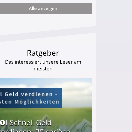
Alle anzeigen
artz-IV-Bettler Almosen ab!
Ratgeber
Das interessiert unsere Leser am
meisten
I❶I Schnell Geld
verdienen: 20 seriöse