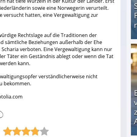
 hat tiefe Wurzeln in der Kultur der Länder. Erst
derländerin sowie eine Norwegerin verurteilt.
ie versucht hatten, eine Vergewaltigung zur
würdige Rechtslage auf die Traditionen der
ind sämtliche Beziehungen außerhalb der Ehe
Scharia verboten. Eine Vergewaltigung kann nur
Schreckliche Diagnose: Frau "schwanger" mit 
r Täter ein Geständnis ablegt oder wenn die Tat
werden kann.
waltigungsopfer verständlicherweise nicht
 zu bekommen.
otolia.com