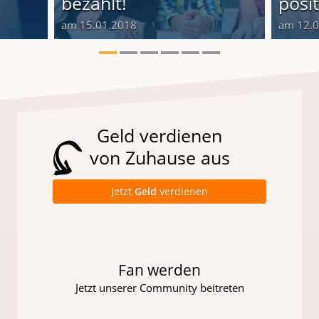
bezahlt!
posi
am 15.01.2018
am 12.
Geld verdienen
von Zuhause aus
Jetzt
Geld
verdienen
Fan werden
Jetzt unserer Community beitreten