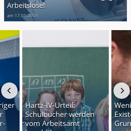
Arbeitslose!
am 17.01.2018
riger
Hartz-IV-Urteil:
Weni
r
Schulbücher werden
Exis
r-
vom Arbeitsamt
Grun