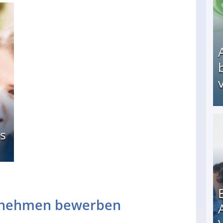
v
Arbeitslosengeld: Wofür bekommt man es und w
s
ernehmen bewerben