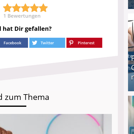
I❶I Schnell Geld verdienen: 20 seriöse Möglich
1
Bewertungen
l hat Dir gefallen?
Facebook
Twitter
Pinterest
d zum Thema
Produkttester werden und Geld verdienen ↻ Tä