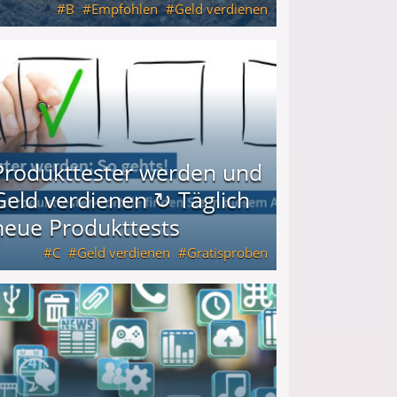
B
Empfohlen
Geld verdienen
keiten
Produkttester werden und
Geld verdienen ↻ Täglich
neue Produkttests
C
Geld verdienen
Gratisproben
glich neue Produkttests