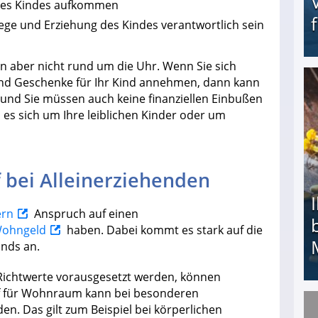
 des Kindes aufkommen
lege und Erziehung des Kindes verantwortlich sein
en aber nicht rund um die Uhr. Wenn Sie sich
und Geschenke für Ihr Kind annehmen, dann kann
Erschreckend: Asylbewerber treiben Vermieter (
und Sie müssen auch keine finanziellen Einbußen
b es sich um Ihre leiblichen Kinder oder um
ei Alleinerziehenden
ern
Anspruch auf einen
ohngeld
haben. Dabei kommt es stark auf die
nds an.
 Richtwerte vorausgesetzt werden, können
f für Wohnraum kann bei besonderen
n. Das gilt zum Beispiel bei körperlichen
Ihr Kind kam schwer behindert zur Welt: Suff-