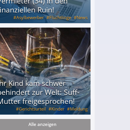
Vermieter (34) in den
finanziellen Ruin!
Asylbewerber
Flüchtlinge
News
34) in den finanziellen Ruin!
Ihr Kind kam schwer
behindert zur Welt: Suff-
Mutter freigesprochen!
Gerichtsurteil
Kinder
Meldung
Alle anzeigen
Mutter freigesprochen!