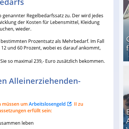
edarfs
o genannter Regelbedarfssatz zu. Der wird jedes
wicklung der Kosten für Lebensmittel, Kleidung
uchen, wieder.
 bestimmten Prozentsatz als Mehrbedarf. Im Fall
n 12 und 60 Prozent, wobei es darauf ankommt,
ie so maximal 239,- Euro zusätzlich bekommen.
Geld verdienen als Tagger für Netflix
en Alleinerziehenden-
len müssen um
Arbeitslosengeld
II zu
setzungen erfüllt sein:
zusammen leben