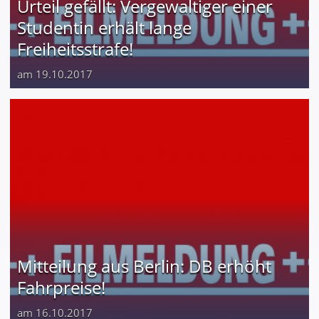
Urteil gefällt: Vergewaltiger einer
Studentin erhält lange
Freiheitsstrafe!
am 19.10.2017
Mitteilung aus Berlin: DB erhöht
Fahrpreise!
am 16.10.2017