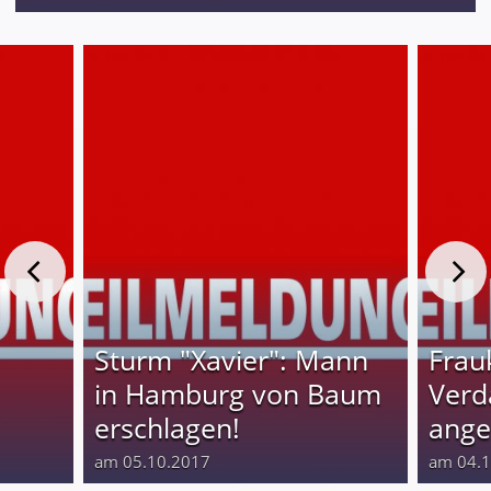
Sturm "Xavier": Mann
Frau
in Hamburg von Baum
Verd
erschlagen!
ange
am 05.10.2017
am 04.