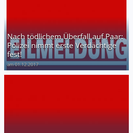
Nach tödlichem Überfall auf Paar:
Polizei nimmt erste Verdächtige
fest!
am 01.12.2017