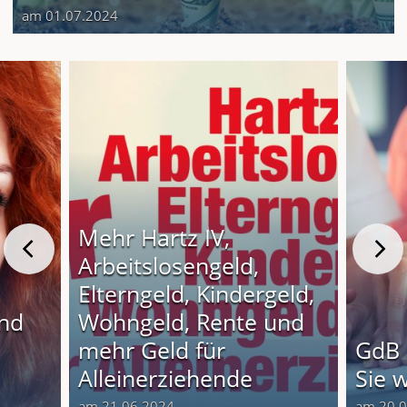
am 01.07.2024
Mehr Hartz IV,
Arbeitslosengeld,
Elterngeld, Kindergeld,
und
Wohngeld, Rente und
o
mehr Geld für
GdB 
Alleinerziehende
Sie 
am 21.06.2024
am 20.