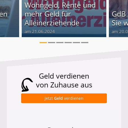
Wohngeld, Rente und
nen
mehr Geld für
GdB 
Alleinerziehende
Sie 
am 21.06.2024
am 20.
Geld verdienen
von Zuhause aus
Jetzt
Geld
verdienen