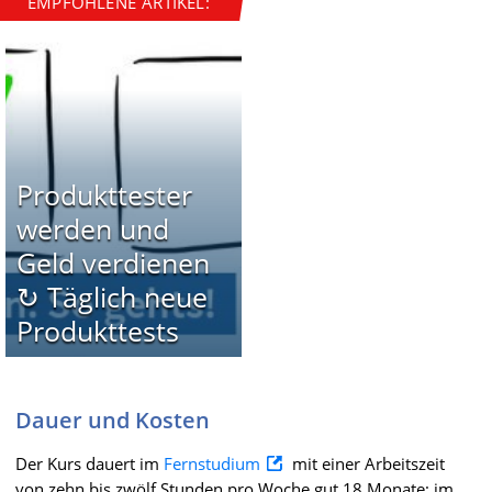
EMPFOHLENE ARTIKEL:
Produkttester
werden und
Geld verdienen
↻ Täglich neue
Produkttests
Dauer und Kosten
Der Kurs dauert im
Fernstudium
mit einer Arbeitszeit
von zehn bis zwölf Stunden pro Woche gut 18 Monate; im