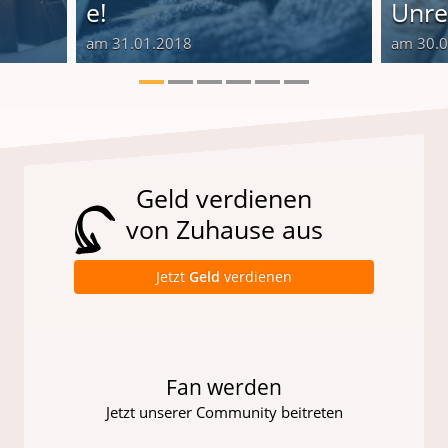
e!
Unre
am 31.01.2018
am 30.
Geld verdienen
von Zuhause aus
Jetzt
Geld
verdienen
Fan werden
Jetzt unserer Community beitreten