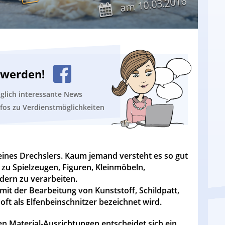
10.03.2016
am
n werden!
äglich interessante News
nfos zu Verdienstmöglichkeiten
t eines Drechslers. Kaum jemand versteht es so gut
 zu Spielzeugen, Figuren, Kleinmöbeln,
dern zu verarbeiten.
mit der Bearbeitung von Kunststoff, Schildpatt,
ft als Elfenbeinschnitzer bezeichnet wird.
n Material-Ausrichtungen entscheidet sich ein