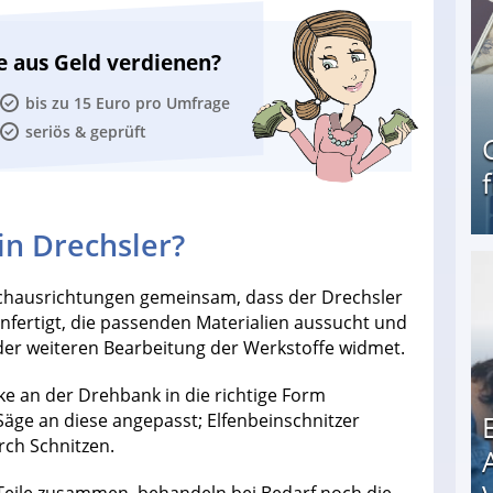
e aus Geld verdienen?
bis zu 15 Euro pro Umfrage
seriös & geprüft
in Drechsler?
Geld verdienen als Tagger für Netflix
achausrichtungen gemeinsam, dass der Drechsler
anfertigt, die passenden Materialien aussucht und
h der weiteren Bearbeitung der Werkstoffe widmet.
 an der Drehbank in die richtige Form
Säge an diese angepasst; Elfenbeinschnitzer
rch Schnitzen.
 Teile zusammen, behandeln bei Bedarf noch die