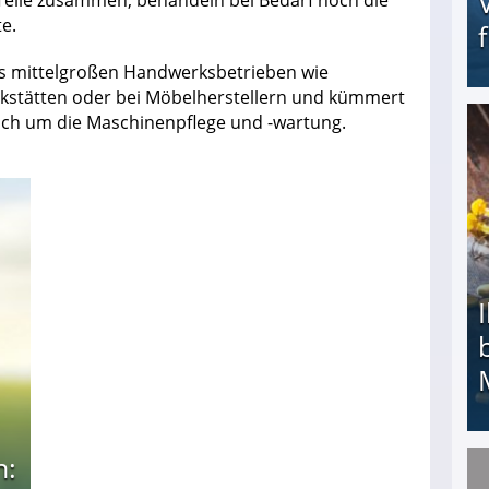
e.
 bis mittelgroßen Handwerksbetrieben wie
kstätten oder bei Möbelherstellern und kümmert
uch um die Maschinenpflege und -wartung.
Erschreckend: Asylbewerber treiben Vermieter (
n:
Ihr Kind kam schwer behindert zur Welt: Suff-