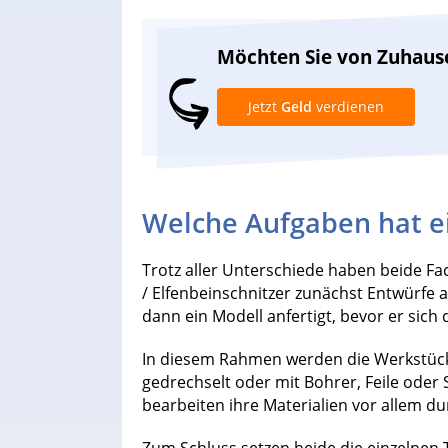
Möchten Sie von Zuhaus
Jetzt
Geld
verdienen
Welche Aufgaben hat e
Trotz aller Unterschiede haben beide F
/ Elfenbeinschnitzer zunächst Entwürfe 
dann ein Modell anfertigt, bevor er sic
In diesem Rahmen werden die Werkstücke
gedrechselt oder mit Bohrer, Feile oder 
bearbeiten ihre Materialien vor allem du
Zum Schluss setzen beide die einzelnen