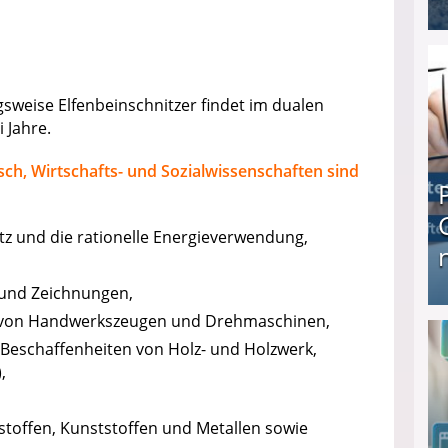
I❶I Schnell Geld verdienen: 20 seriöse Möglich
sweise Elfenbeinschnitzer findet im dualen
 Jahre.
ch, Wirtschafts- und Sozialwissenschaften sind
tz und die rationelle Energieverwendung,
 und Zeichnungen,
n von Handwerkszeugen und Drehmaschinen,
Produkttester werden und Geld verdienen ↻ Tä
 Beschaffenheiten von Holz- und Holzwerk,
,
stoffen, Kunststoffen und Metallen sowie