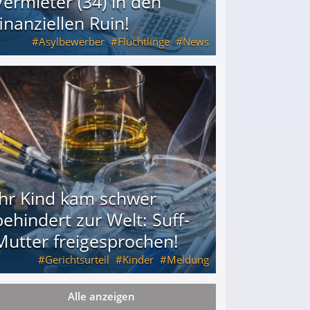
Vermieter (34) in den
finanziellen Ruin!
Asylbewerber
Flüchtlinge
News
34) in den finanziellen Ruin!
Ihr Kind kam schwer
behindert zur Welt: Suff-
Mutter freigesprochen!
Gerichtsurteil
Kinder
Meldung
Alle anzeigen
Mutter freigesprochen!