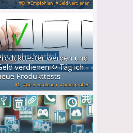
B
Empfohlen
Geld verdienen
keiten
Produkttester werden und
Geld verdienen ↻ Täglich
neue Produkttests
C
Geld verdienen
Gratisproben
glich neue Produkttests