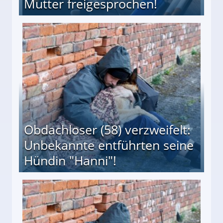
Mutter freigesprochen!
 Suff-Mutter freigesprochen!
Obdachloser (58) verzweifelt:
Unbekannte entführten seine
Hündin "Hanni"!
te entführten seine Hündin "Hanni"!