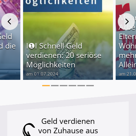
Mehr
Arbe
Geld
Elter
d die
I❶I Schnell Geld
Wohn
verdienen: 20 seriöse
mehr
Möglichkeiten
Alle
am 01.07.2024
am 21.
Geld verdienen
von Zuhause aus