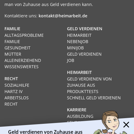
man von Zuhause aus Geld verdienen kann.
Kontaktiere uns:
kontakt@heimarbeit.de
FAMILIE
GELD VERDIENEN
ALLTAGSPROBLEME
HEIMARBEIT
FAMILIE
NEBENJOB
GESUNDHEIT
MINIJOB
MÜTTER
GELD VERDIENEN
ALLEINERZIEHEND
JOB
WISSENSWERTES
HEIMARBEIT
RECHT
GELD VERDIENEN VON
SOZIALHILFE
ZUHAUSE AUS
HARTZ IV
PRODUKTTESTS
ARBEITSLOS
SCHNELL GELD VERDIENEN
RECHT
KARRIERE
AUSBILDUNG
STUDIUM
FERNSTUDIUM
Geld verdienen von Zuhause aus