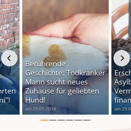
Berührende
Geschichte: Todkranker
Ersc
Mann sucht neues
Asyl
hrten
Zuhause für geliebten
Verm
i"!
Hund!
finan
am 29.01.2018
am 29.