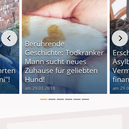
Berührende
Geschichte: Todkranker
Ersc
Mann sucht neues
Asyl
hrten
Zuhause für geliebten
Verm
i"!
Hund!
finan
am 29.01.2018
am 29.