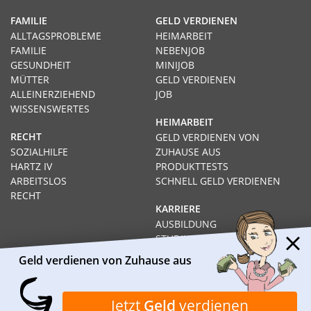
FAMILIE
GELD VERDIENEN
ALLTAGSPROBLEME
HEIMARBEIT
FAMILIE
NEBENJOB
GESUNDHEIT
MINIJOB
MÜTTER
GELD VERDIENEN
ALLEINERZIEHEND
JOB
WISSENSWERTES
HEIMARBEIT
RECHT
GELD VERDIENEN VON
SOZIALHILFE
ZUHAUSE AUS
HARTZ IV
PRODUKTTESTS
ARBEITSLOS
SCHNELL GELD VERDIENEN
RECHT
KARRIERE
AUSBILDUNG
STUDIUM
FERNSTUDIUM
Geld verdienen von Zuhause aus
GEHÄLTER
Impressum
Datenschutz
Kontakt
Über Heimarbeit.de
Jetzt
Geld
verdienen