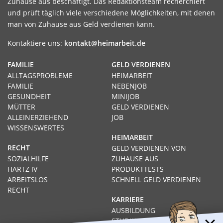
Zuhause aus beschäftigt. Das Redaktionsteam recherchiert
und prüft täglich viele verschiedene Möglichkeiten, mit denen
man von Zuhause aus Geld verdienen kann.
Kontaktiere uns:
kontakt@heimarbeit.de
FAMILIE
GELD VERDIENEN
ALLTAGSPROBLEME
HEIMARBEIT
FAMILIE
NEBENJOB
GESUNDHEIT
MINIJOB
MÜTTER
GELD VERDIENEN
ALLEINERZIEHEND
JOB
WISSENSWERTES
HEIMARBEIT
RECHT
GELD VERDIENEN VON
SOZIALHILFE
ZUHAUSE AUS
HARTZ IV
PRODUKTTESTS
ARBEITSLOS
SCHNELL GELD VERDIENEN
RECHT
KARRIERE
AUSBILDUNG
STUDIUM