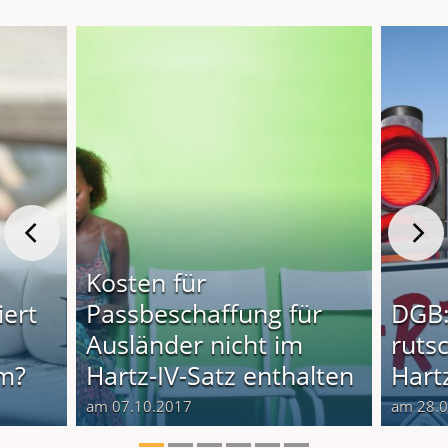
Kosten für
iert
Passbeschaffung für
DGB:
Ausländer nicht im
rutsc
im?
Hartz-IV-Satz enthalten
Hartz
am 07.10.2017
am 28.