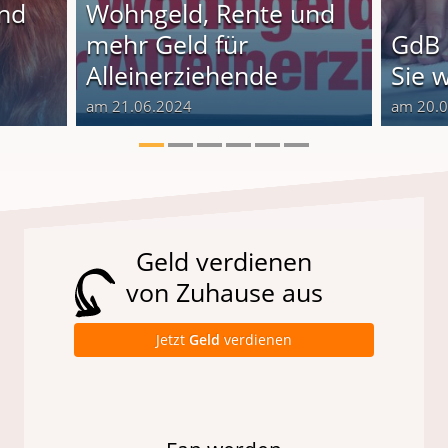
und
Wohngeld, Rente und
o
mehr Geld für
GdB 
Alleinerziehende
Sie 
am 21.06.2024
am 20.
Geld verdienen
von Zuhause aus
Jetzt
Geld
verdienen