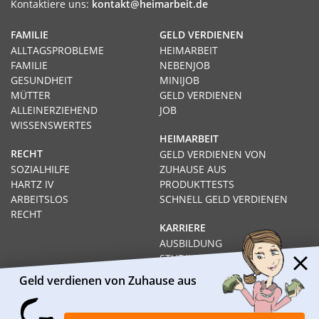
Kontaktiere uns:
kontakt@heimarbeit.de
FAMILIE
GELD VERDIENEN
ALLTAGSPROBLEME
HEIMARBEIT
FAMILIE
NEBENJOB
GESUNDHEIT
MINIJOB
MÜTTER
GELD VERDIENEN
ALLEINERZIEHEND
JOB
WISSENSWERTES
HEIMARBEIT
RECHT
GELD VERDIENEN VON
SOZIALHILFE
ZUHAUSE AUS
HARTZ IV
PRODUKTTESTS
ARBEITSLOS
SCHNELL GELD VERDIENEN
RECHT
KARRIERE
AUSBILDUNG
STUDIUM
FERNSTUDIUM
Geld verdienen von Zuhause aus
GEHÄLTER