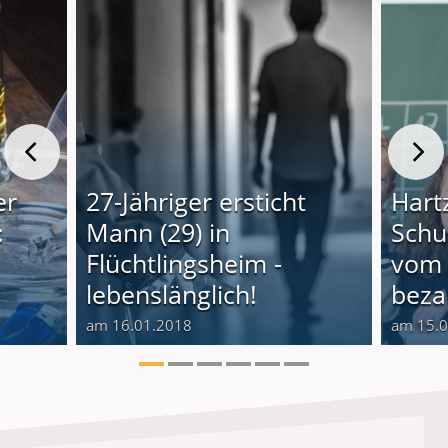
er
27-Jähriger ersticht
Hartz
:
Mann (29) in
Schu
Flüchtlingsheim -
vom 
lebenslänglich!
beza
am 16.01.2018
am 15.