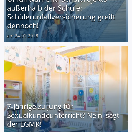
außerhalb der Schule:
Schülerunfallversicherung greift
dennoch!
am 24.01.2018
7-Jährige zu jung für
Sexualkundeunterricht? Nein, sagt
der EGMR!