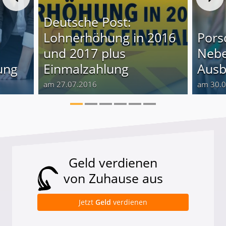
Deutsche Post:
Lohnerhöhung in 2016
Pors
und 2017 plus
Nebe
ung
Einmalzahlung
Ausb
am 27.07.2016
am 30.
Geld verdienen
von Zuhause aus
Jetzt
Geld
verdienen