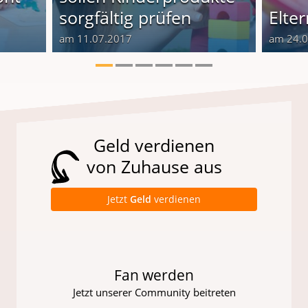
sorgfältig prüfen
Elte
am 11.07.2017
am 24.
Geld verdienen
von Zuhause aus
Jetzt
Geld
verdienen
Fan werden
Jetzt unserer Community beitreten